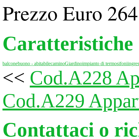
Prezzo Euro 264
Caratteristiche
balcone
buono - abitabile
camino
Giardino
impianto di termosifoni
ingre
<<
Cod.A228 App
Cod.A229 Appart
Contattaci o ri