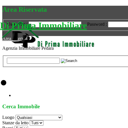
Area Riservata
Di Prima Immobiliare
Username :
Password :
|
Area Riservata
Agenzia Immobiliare Pedara
Home
Contatti
Cerca Immobile
Luogo
Stanze da letto