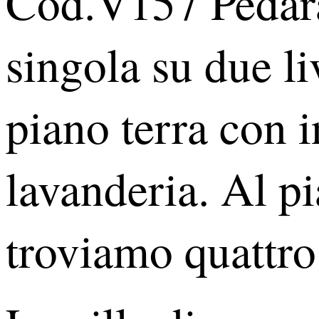
Cod.V157 Pedara 
singola su due li
piano terra con 
lavanderia. Al p
troviamo quattro