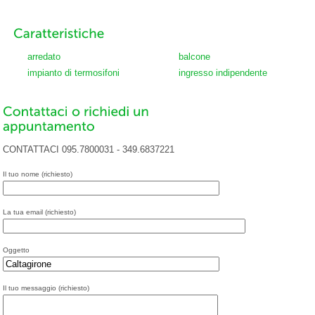
arredato
balcone
impianto di termosifoni
ingresso indipendente
CONTATTACI 095.7800031 - 349.6837221
Il tuo nome (richiesto)
La tua email (richiesto)
Oggetto
Il tuo messaggio (richiesto)