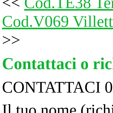
<<
Cod.TE38 Ter
Cod.V069 Villetta
>>
Contattaci o ri
CONTATTACI 09
Il tuo nome (rich