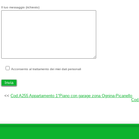
Il tuo messaggio (richiesto)
Acconsento al trattamento dei miei dati personali
<<
Cod.A255 Appartamento 1°Piano con garage zona Ognina-Picanello
Cod